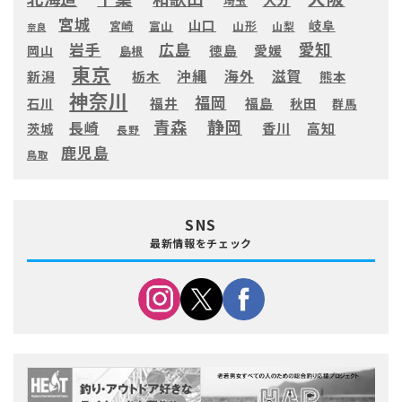
埼玉
宮城
山口
岐阜
宮崎
富山
山形
山梨
奈良
愛知
広島
岩手
徳島
愛媛
岡山
島根
東京
滋賀
沖縄
海外
新潟
栃木
熊本
神奈川
福岡
福井
福島
秋田
石川
群馬
静岡
青森
長崎
高知
香川
茨城
長野
鹿児島
鳥取
SNS
最新情報をチェック