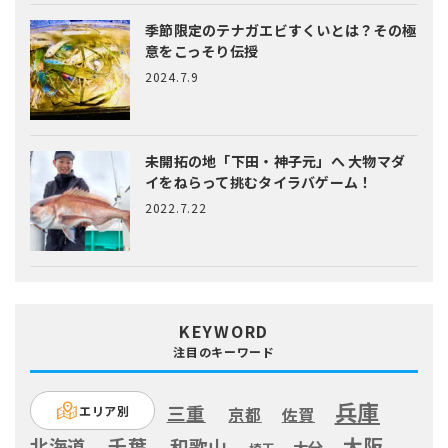
季節限定のテナガエビすくいとは？
その極
意をこっそり伝授
2024.7.9
未開拓の地「下田・神子元」へ
大物マダ
イをねらって挑むタイラバゲーム！
2022.7.22
KEYWORD
注目のキーワード
兵庫
三重
エリア別
京都
佐賀
大阪
千葉
北海道
和歌山
大分