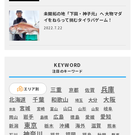
未開拓の地「下田・神子元」へ
大物マダ
イをねらって挑むタイラバゲーム！
2022.7.22
KEYWORD
注目のキーワード
兵庫
三重
エリア別
京都
佐賀
大阪
千葉
北海道
和歌山
大分
埼玉
宮城
山口
岐阜
宮崎
富山
山形
山梨
奈良
愛知
広島
岩手
徳島
愛媛
岡山
島根
東京
滋賀
沖縄
海外
新潟
栃木
熊本
神奈川
福岡
福井
福島
秋田
石川
群馬