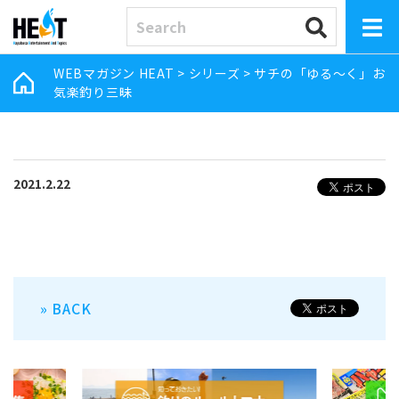
WEBマガジン HEAT
>
シリーズ
>
サチの「ゆる～く」お
気楽釣り三昧
2021.2.22
» BACK