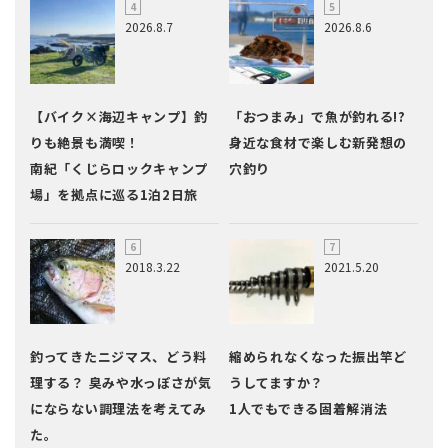
2026.8.7
2026.8.6
【バイク×海辺キャンプ】釣
「おつまみ」で魚が釣れる!?
りも絶景も満喫！
身近な食材で楽しむ新発想の
南紀「くじらロックキャンプ
穴釣り
場」を拠点に巡る1泊2日旅
2018.3.22
2021.5.20
釣ってきたニジマス、どう料
縮められなくなった振出竿ど
理する？ 臭みや水っぽさが気
うしてますか？
にならない調理法を考えてみ
1人でもできる固着解消法
た。