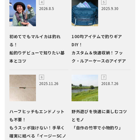
2026.8.5
2025.9.30
初めてでもマルイカは釣れ
100均アイテムで釣りギア
る！
DIY！
船釣りデビューで知りたい基
カスタム＆快適収納！フッ
本とコツ
ク・ルアーケースのアイデア
2025.11.26
2018.7.26
ハーフヒッチもエンドノット
野外遊びを快適に楽しむコツ
も不要！
とモノ
もうスッポ抜けない！手早く
「自作の竹竿で小物釣り」
確実に結べる「イージーSCノ