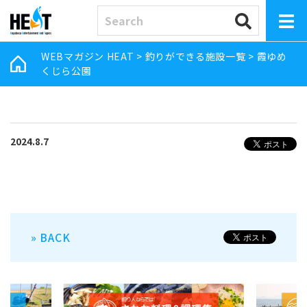
WEBマガジン HEAT
>
釣りができる施設一覧
>
霞ゆめ
くじら公園
2024.8.7
» BACK