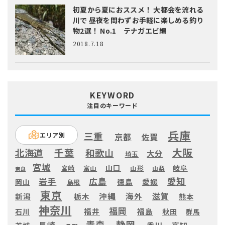
初夏から夏におススメ！ 大都会を流れる
川で 昼夜を問わずお手軽に楽しめる釣り
物2選！ No.1 テナガエビ編
2018.7.18
KEYWORD
注目のキーワード
兵庫
三重
エリア別
京都
佐賀
大阪
千葉
北海道
和歌山
大分
埼玉
宮城
山口
岐阜
宮崎
富山
山形
山梨
奈良
愛知
広島
岩手
徳島
愛媛
岡山
島根
東京
滋賀
沖縄
海外
新潟
栃木
熊本
神奈川
福岡
福井
福島
秋田
石川
群馬
静岡
青森