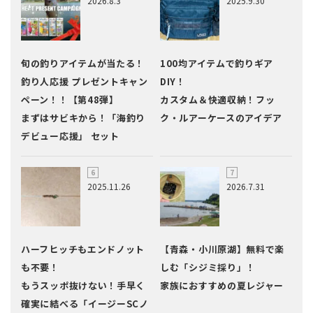
2026.8.3
2025.9.30
旬の釣りアイテムが当たる！
100均アイテムで釣りギア
釣り人応援 プレゼントキャン
DIY！
ペーン！！【第48弾】
カスタム＆快適収納！フッ
まずはサビキから！「海釣り
ク・ルアーケースのアイデア
デビュー応援」 セット
2025.11.26
2026.7.31
ハーフヒッチもエンドノット
【青森・小川原湖】無料で楽
も不要！
しむ「シジミ採り」！
もうスッポ抜けない！手早く
家族におすすめの夏レジャー
確実に結べる「イージーSCノ