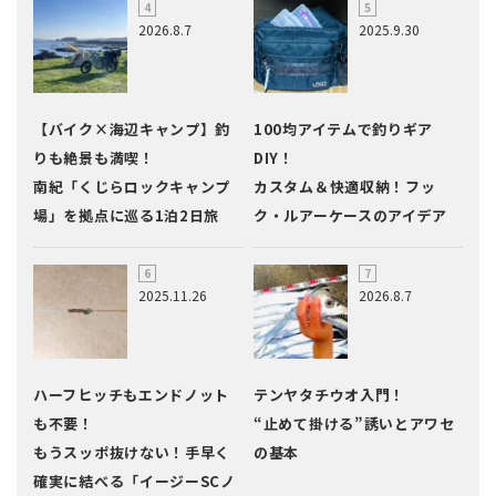
2026.8.7
2025.9.30
【バイク×海辺キャンプ】釣
100均アイテムで釣りギア
りも絶景も満喫！
DIY！
南紀「くじらロックキャンプ
カスタム＆快適収納！フッ
場」を拠点に巡る1泊2日旅
ク・ルアーケースのアイデア
2025.11.26
2026.8.7
ハーフヒッチもエンドノット
テンヤタチウオ入門！
も不要！
“止めて掛ける”誘いとアワセ
もうスッポ抜けない！手早く
の基本
確実に結べる「イージーSCノ