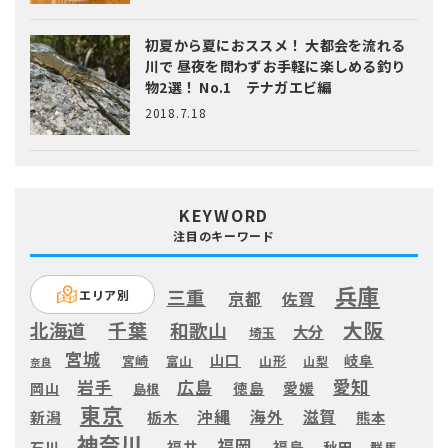
初夏から夏におススメ！ 大都会を流れる
川で 昼夜を問わずお手軽に楽しめる釣り
物2選！ No.1 テナガエビ編
2018.7.18
KEYWORD
注目のキーワード
兵庫
三重
エリア別
京都
佐賀
大阪
千葉
北海道
和歌山
大分
埼玉
宮城
山口
岐阜
宮崎
富山
山形
山梨
奈良
愛知
広島
岩手
徳島
愛媛
岡山
島根
東京
滋賀
沖縄
海外
新潟
栃木
熊本
神奈川
福岡
福井
福島
秋田
石川
群馬