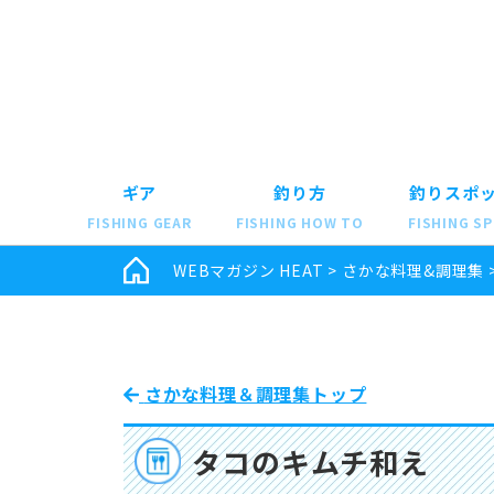
ギア
釣り方
釣りスポ
FISHING GEAR
FISHING HOW TO
FISHING S
WEBマガジン HEAT
>
さかな料理&調理集
さかな料理＆調理集トップ
タコのキムチ和え