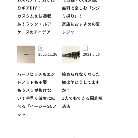
りギアDIY！
無料で楽しむ「シジ
カスタム＆快適収
ミ採り」！
納！フック・ルアー
家族におすすめの夏
ケースのアイデア
レジャー
2025.11.26
2021.5.20
ハーフヒッチもエン
縮められなくなった
ドノットも不要！
振出竿どうしてます
もうスッポ抜けな
か？
い！手早く確実に結
1人でもできる固着解
べる「イージーSCノ
消法
ット」