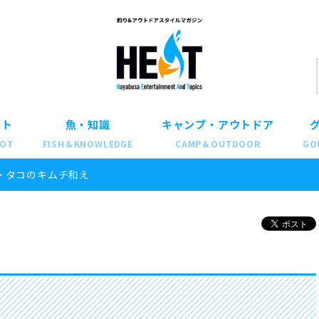
ット
魚・知識
キャンプ・アウトドア
POT
FISH＆KNOWLEDGE
CAMP＆OUTDOOR
GO
>
タコのキムチ和え