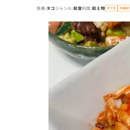
魚種:
タコ
ジャンル:
和食
料理:
和え物
作り方
料理紹