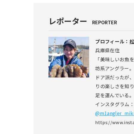
レポーター
REPORTER
プロフィール：
松
兵庫県在住
「美味しいお魚
坊系アングラー
ドア派だったが、
りの楽しさを知
足を運んでいる。
インスタグラム
@m1angler_mik
https://www.ins