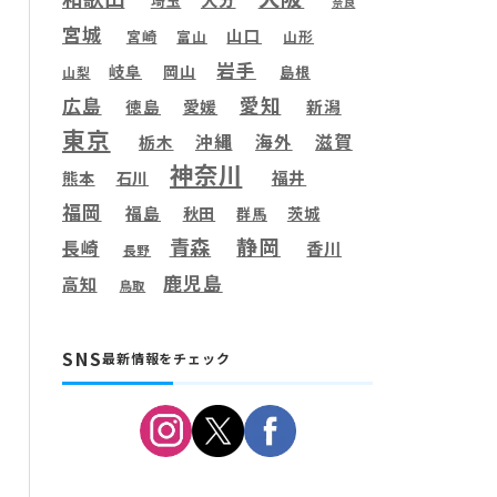
埼玉
奈良
宮城
山口
宮崎
富山
山形
岩手
岐阜
岡山
島根
山梨
愛知
広島
徳島
愛媛
新潟
東京
滋賀
沖縄
海外
栃木
神奈川
福井
熊本
石川
福岡
福島
秋田
茨城
群馬
静岡
青森
長崎
香川
長野
鹿児島
高知
鳥取
SNS
最新情報をチェック