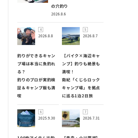
の穴釣り
2026.8.6
2026.8.8
2026.8.7
釣りができるキャン
【バイク×海辺キャ
プ場は本当に魚釣れ
ンプ】釣りも絶景も
る？
満喫！
釣りのプロが実釣検
南紀「くじらロック
証＆キャンプ飯も満
キャンプ場」を拠点
喫
に巡る1泊2日旅
2025.9.30
2026.7.31
100均アイテムで釣
【青森・小川原湖】