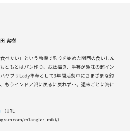
田 実樹
を食べたい」という動機で釣りを始めた関西の食いしん
。もともとはパン作り、お絵描き、手芸が趣味の超イン
ハヤブサLady隼華として3年間活動中にさまざまな釣
り、もうインドア派に戻るに戻れず…。週末ごとに海に
：
i
（URL:
tagram.com/m1angler_miki/）