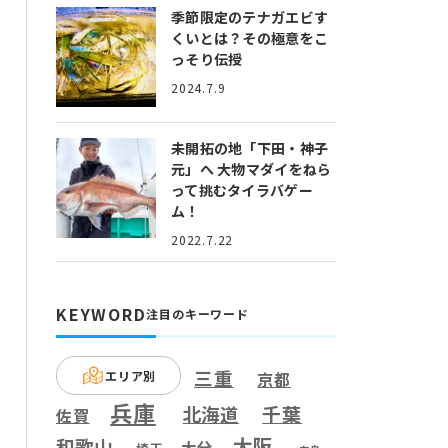
季節限定のテナガエビす
くいとは？
その極意をこ
っそり伝授
2024.7.9
未開拓の地「下田・神子
元」へ
大物マダイをねら
って挑むタイラバゲー
ム！
2022.7.22
KEYWORD
注目のキーワード
三重
エリア別
京都
兵庫
千葉
北海道
佐賀
大阪
和歌山
大分