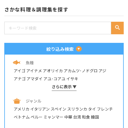
さかな料理＆調理集を探す
絞り込み検索
魚種
アイゴ
アイナメ
アオリイカ
アカムツ･ノドグロ
アジ
アナゴ
アマダイ
アユ･コアユ
イサキ
イシダイ・イシガキダイ
さらに表示 ▼
イスズミ
イトヨリダイ
イワシ
ウナギ
ウミタナゴ
エビ・テナガエビ
ジャンル
オイカワ・カワムツ・モロコ
オニカサゴ
カサゴ
カジカ
アメリカ
イタリアン
スペイン
スリランカ
タイ
フレンチ
カツオ
カマス
カレイ
カワハギ
カンパチ
ベトナム
ペルー
ミャンマー
中華
台湾
和食
韓国
キジハタ・アコウ
キス
キュウセン･ベラ
ギンガメアジ・ロウニンアジ など
キンギョ
キンメダイ