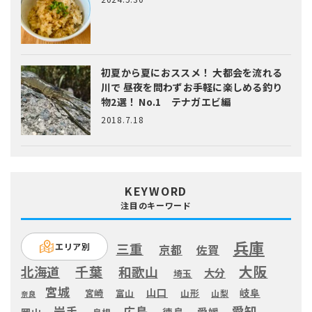
初夏から夏におススメ！ 大都会を流れる
川で 昼夜を問わずお手軽に楽しめる釣り
物2選！ No.1 テナガエビ編
2018.7.18
KEYWORD
注目のキーワード
兵庫
三重
エリア別
京都
佐賀
大阪
千葉
北海道
和歌山
大分
埼玉
宮城
山口
岐阜
宮崎
富山
山形
山梨
奈良
愛知
広島
岩手
徳島
愛媛
岡山