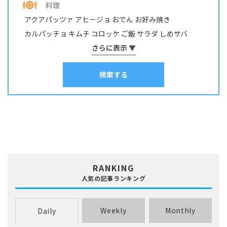
料理
グチ･イシモチ
クロダイ・チヌ
ケンサキイカ
アクアパッツァ
アヒージョ
おでん
お好み焼き
コイ・ニゴイ
コウイカ
コブダイ
サケ･アキアジ
カルパッチョ
キムチ
コロッケ
ご飯
サラダ
しめサバ
サッパ・コノシロ
サバ
サヨリ
サワラ・サゴシ
シイラ
しゃぶしゃぶ
そうめん
さらに表示 ▼
ソテー
タコ焼き
チヂミ
スズキ
スズメダイ
スルメイカ
ソイ
その他
タイ
チャーハン
パスタ
ホイル焼き
マリネ
みりん干し
タカノハダイ
タコ
タチウオ
タナゴ
タラ
検索する
ムニエル
串物
丼
出汁
刺身
南蛮漬け
和え物
塩焼き
塩辛
チダイ・レンコダイ
トラウト･マス
ナマズ
寿司
干物
揚げ物
昆布締め
春巻き
汁物
漬け料理
ニザダイ・サンノジ
ニシン
ネズミゴチ・メゴチ
炊き込みご飯
炒め物
焼き物
照り焼き
煮付け・煮物
ネンブツダイ
ハゼ
ハタ
ヒラマサ
ヒラメ
煮込み料理
燻製
茹で料理
蒸し料理
酢締め
鍋
麺類
フエダイ・フエフキダイ
フグ
ブダイ
フナ･ヘラブナ
ブラックバス
ブリ･ハマチ
ホウボウ
ホッケ
マエソ・エソ
マグロ
マゴチ
ムツ･クロムツ
メジナ･グレ
メッキ
メバル
RANKING
ヤリイカ
ワカサギ
人気の記事ランキング
Weekly
Monthly
Daily