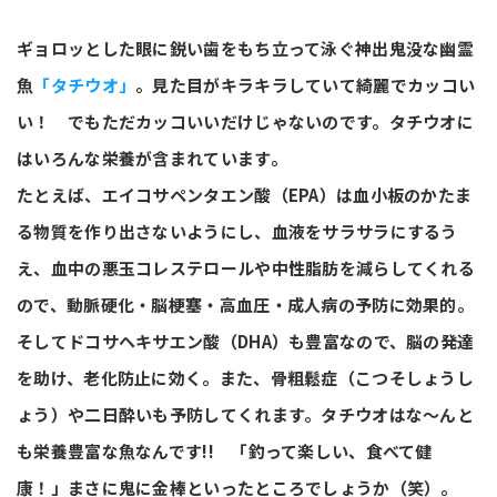
ギョロッとした眼に鋭い歯をもち立って泳ぐ神出鬼没な幽霊
魚
「タチウオ」
。見た目がキラキラしていて綺麗でカッコい
い！ でもただカッコいいだけじゃないのです。タチウオに
はいろんな栄養が含まれています。
たとえば、エイコサペンタエン酸（EPA）は血小板のかたま
る物質を作り出さないようにし、血液をサラサラにするう
え、血中の悪玉コレステロールや中性脂肪を減らしてくれる
ので、動脈硬化・脳梗塞・高血圧・成人病の予防に効果的。
そしてドコサヘキサエン酸（DHA）も豊富なので、脳の発達
を助け、老化防止に効く。また、骨粗鬆症（こつそしょうし
ょう）や二日酔いも予防してくれます。タチウオはな～んと
も栄養豊富な魚なんです!! 「釣って楽しい、食べて健
康！」まさに鬼に金棒といったところでしょうか（笑）。