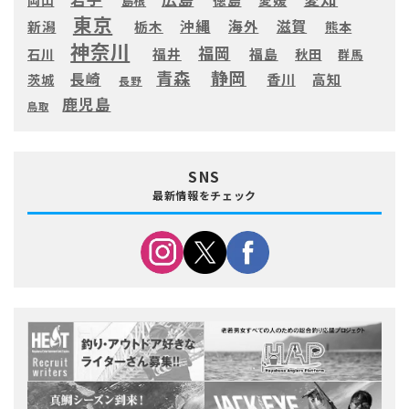
島根
東京
滋賀
沖縄
海外
新潟
栃木
熊本
神奈川
福岡
福井
福島
秋田
石川
群馬
静岡
青森
長崎
高知
香川
茨城
長野
鹿児島
鳥取
SNS
最新情報をチェック