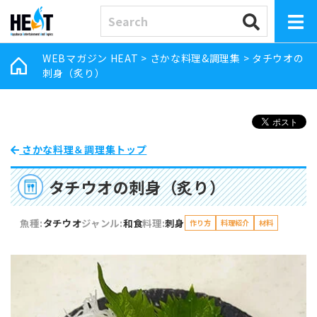
WEBマガジン HEAT
>
さかな料理&調理集
>
タチウオの
刺身（炙り）
さかな料理＆調理集トップ
タチウオの刺身（炙り）
魚種:
タチウオ
ジャンル:
和食
料理:
刺身
作り方
料理紹介
材料