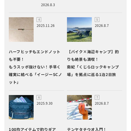
2026.8.3
2025.11.26
2026.8.7
ハーフヒッチもエンドノット
【バイク×海辺キャンプ】釣
も不要！
りも絶景も満喫！
もうスッポ抜けない！手早く
南紀「くじらロックキャンプ
確実に結べる「イージーSCノ
場」を拠点に巡る1泊2日旅
ット」
2025.9.30
2026.8.7
100均アイテムで釣りギア
テンヤタチウオ入門！