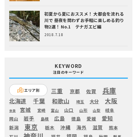
初夏から夏におススメ！ 大都会を流れる
川で 昼夜を問わずお手軽に楽しめる釣り
物2選！ No.1 テナガエビ編
2018.7.18
KEYWORD
注目のキーワード
兵庫
三重
エリア別
京都
佐賀
大阪
千葉
北海道
和歌山
大分
埼玉
宮城
山口
岐阜
宮崎
富山
山形
山梨
奈良
愛知
広島
岩手
徳島
愛媛
岡山
島根
東京
滋賀
沖縄
海外
新潟
栃木
熊本
神奈川
福岡
福井
福島
秋田
石川
群馬