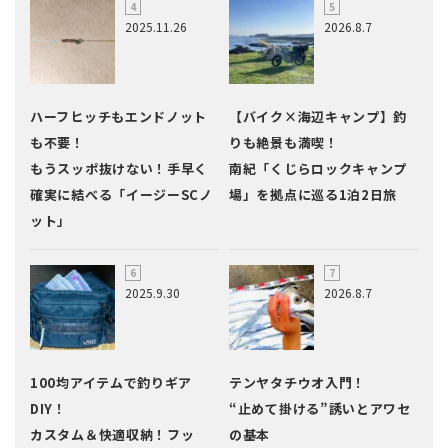
2025.11.26
2026.8.7
ハーフヒッチもエンドノット
【バイク×海辺キャンプ】釣
も不要！
りも絶景も満喫！
もうスッポ抜けない！手早く
南紀「くじらロックキャンプ
確実に結べる「イージーSCノ
場」を拠点に巡る1泊2日旅
ット」
2025.9.30
2026.8.7
100均アイテムで釣りギア
テンヤタチウオ入門！
DIY！
“止めて掛ける”誘いとアワセ
カスタム＆快適収納！フッ
の基本