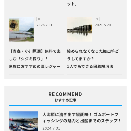
ット」
2026.7.31
2021.5.20
【青森・小川原湖】無料で楽
縮められなくなった振出竿ど
しむ「シジミ採り」！
うしてますか？
家族におすすめの夏レジャー
1人でもできる固着解消法
RECOMMEND
おすすめ記事
大海原に漕ぎ出す醍醐味！
ゴムボートフ
ィッシングの魅力と出船までのステップ！
2024.7.31