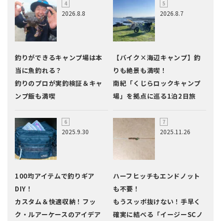
2026.8.8
2026.8.7
釣りができるキャンプ場は本
【バイク×海辺キャンプ】釣
当に魚釣れる？
りも絶景も満喫！
釣りのプロが実釣検証＆キャ
南紀「くじらロックキャンプ
ンプ飯も満喫
場」を拠点に巡る1泊2日旅
2025.9.30
2025.11.26
100均アイテムで釣りギア
ハーフヒッチもエンドノット
DIY！
も不要！
カスタム＆快適収納！フッ
もうスッポ抜けない！手早く
ク・ルアーケースのアイデア
確実に結べる「イージーSCノ