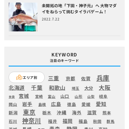
未開拓の地「下田・神子元」へ
大物マダ
イをねらって挑むタイラバゲーム！
2022.7.22
KEYWORD
注目のキーワード
兵庫
三重
エリア別
京都
佐賀
大阪
千葉
北海道
和歌山
大分
埼玉
宮城
山口
岐阜
宮崎
富山
山形
山梨
奈良
愛知
広島
岩手
徳島
愛媛
岡山
島根
東京
滋賀
沖縄
海外
新潟
栃木
熊本
神奈川
福岡
福井
福島
秋田
石川
群馬
静岡
青森