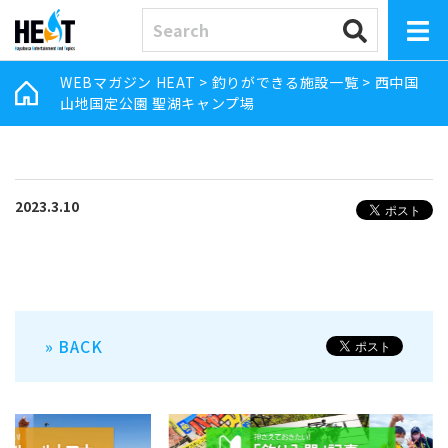
WEBマガジン HEAT
>
釣りができる施設一覧
>
西中国
山地国定公園 聖湖キャンプ場
2023.3.10
» BACK