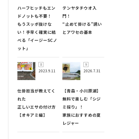
ハーフヒッチもエン
テンヤタチウオ入
ドノットも不要！
門！
もうスッポ抜けな
“止めて掛ける”誘い
い！手早く確実に結
とアワセの基本
べる「イージーSCノ
ット」
2023.9.11
2026.7.31
仕掛担当が教えてく
【青森・小川原湖】
れた
無料で楽しむ「シジ
正しいエサの付け方
ミ採り」！
【オキアミ編】
家族におすすめの夏
レジャー