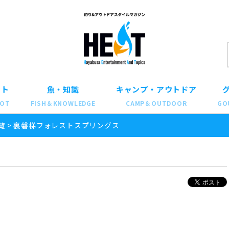
ット
魚・知識
キャンプ・アウトドア
POT
FISH＆KNOWLEDGE
CAMP＆OUTDOOR
GO
覧
>
裏磐梯フォレストスプリングス