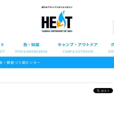
ット
魚・知識
キャンプ・アウトドア
POT
FISH＆KNOWLEDGE
CAMP＆OUTDOOR
GO
覧
>
藤倉つり堀センター