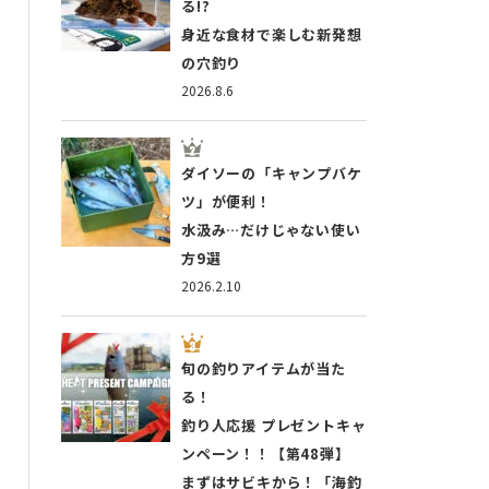
る!?
身近な食材で楽しむ新発想
の穴釣り
2026.8.6
ダイソーの「キャンプバケ
ツ」が便利！
水汲み…だけじゃない使い
方9選
2026.2.10
旬の釣りアイテムが当た
る！
釣り人応援 プレゼントキャ
ンペーン！！【第48弾】
まずはサビキから！「海釣