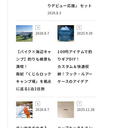
りデビュー応援」 セット
2026.8.3
2026.8.7
2025.9.30
【バイク×海辺キャ
100均アイテムで釣
ンプ】釣りも絶景も
りギアDIY！
満喫！
カスタム＆快適収
南紀「くじらロック
納！フック・ルアー
キャンプ場」を拠点
ケースのアイデア
に巡る1泊2日旅
2026.8.7
2025.11.26
テンヤタチウオ入
ハーフヒッチもエン