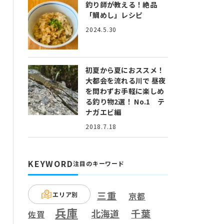
釣り師が教える！絶品
「鯛めし」レシピ
2024.5.30
初夏から夏におススメ！
大都会を流れる川で 昼夜
を問わずお手軽に楽しめ
る釣り物2選！ No.1 テ
ナガエビ編
2018.7.18
KEYWORD
注目のキーワード
三重
エリア別
京都
兵庫
千葉
北海道
佐賀