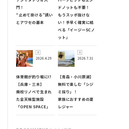
門！
ドノットも不要！
“止めて掛ける”誘い
もうスッポ抜けな
とアワセの基本
い！手早く確実に結
べる「イージーSCノ
ット」
2026.4.29
2026.7.31
体育館が釣り堀に!?
【青森・小川原湖】
【兵庫・三木】
無料で楽しむ「シジ
廃校リノベで生まれ
ミ採り」！
た全天候型施設
家族におすすめの夏
「OPEN SPACE」
レジャー