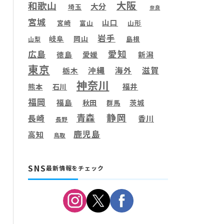
大阪
和歌山
大分
埼玉
奈良
宮城
山口
宮崎
富山
山形
岩手
岐阜
岡山
島根
山梨
愛知
広島
徳島
愛媛
新潟
東京
滋賀
沖縄
海外
栃木
神奈川
福井
熊本
石川
福岡
福島
秋田
茨城
群馬
静岡
青森
長崎
香川
長野
鹿児島
高知
鳥取
SNS
最新情報をチェック