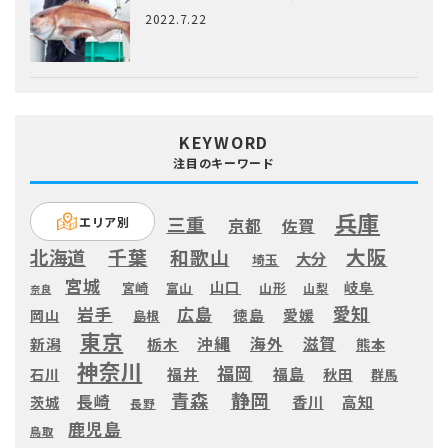
2022.7.22
KEYWORD
注目のキーワード
兵庫
三重
エリア別
京都
佐賀
大阪
千葉
和歌山
北海道
大分
埼玉
宮城
山口
岐阜
宮崎
富山
山形
山梨
奈良
愛知
広島
岩手
徳島
愛媛
岡山
島根
東京
滋賀
沖縄
海外
新潟
栃木
熊本
神奈川
福岡
福井
福島
秋田
石川
群馬
静岡
青森
長崎
高知
香川
茨城
長野
鹿児島
鳥取