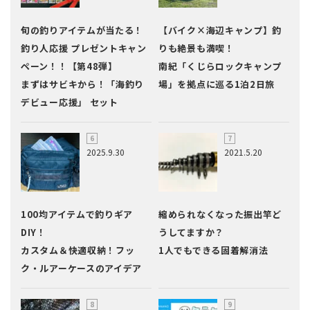
旬の釣りアイテムが当たる！
【バイク×海辺キャンプ】釣
釣り人応援 プレゼントキャン
りも絶景も満喫！
ペーン！！【第48弾】
南紀「くじらロックキャンプ
まずはサビキから！「海釣り
場」を拠点に巡る1泊2日旅
デビュー応援」 セット
2025.9.30
2021.5.20
100均アイテムで釣りギア
縮められなくなった振出竿ど
DIY！
うしてますか？
カスタム＆快適収納！フッ
1人でもできる固着解消法
ク・ルアーケースのアイデア