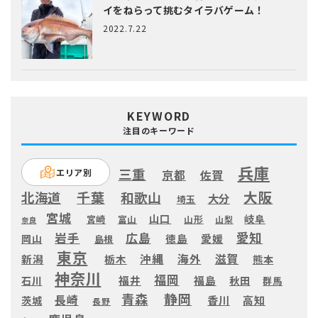
イをねらって挑むタイラバゲーム！
2022.7.22
KEYWORD
注目のキーワード
兵庫
三重
エリア別
京都
佐賀
大阪
千葉
北海道
和歌山
大分
埼玉
宮城
山口
岐阜
宮崎
富山
山形
山梨
奈良
愛知
広島
岩手
徳島
愛媛
岡山
島根
東京
滋賀
沖縄
海外
新潟
栃木
熊本
神奈川
福岡
福井
福島
秋田
石川
群馬
静岡
青森
長崎
高知
香川
茨城
長野