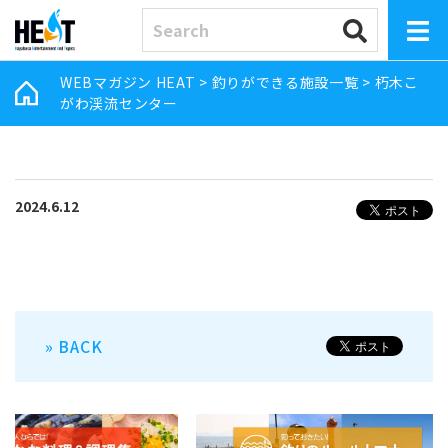
WEBマガジン HEAT
>
釣りができる施設一覧
>
朽木こ
がわ渓流センター
2024.6.12
» BACK