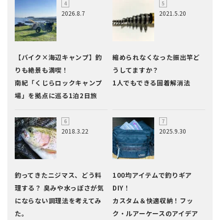
2026.8.7
2021.5.20
【バイク×海辺キャンプ】釣
縮められなくなった振出竿ど
りも絶景も満喫！
うしてますか？
南紀「くじらロックキャンプ
1人でもできる固着解消法
場」を拠点に巡る1泊2日旅
2018.3.22
2025.9.30
釣ってきたニジマス、どう料
100均アイテムで釣りギア
理する？ 臭みや水っぽさが気
DIY！
にならない調理法を考えてみ
カスタム＆快適収納！フッ
た。
ク・ルアーケースのアイデア