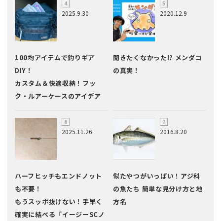
2025.9.30
2020.12.9
100均アイテムで釣りギア
聞きたくなかった!? メンダコ
DIY！
の真実！
カスタム＆快適収納！フッ
ク・ルアーケースのアイデア
2025.11.26
2016.8.20
ハーフヒッチもエンドノット
似たやつがいっぱい！アジ科
も不要！
の魚たち 簡単な見分け方と地
もうスッポ抜けない！手早く
方名
確実に結べる「イージーSCノ