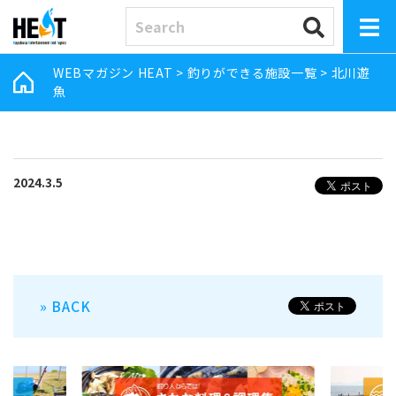
WEBマガジン HEAT
>
釣りができる施設一覧
>
北川遊
魚
2024.3.5
» BACK