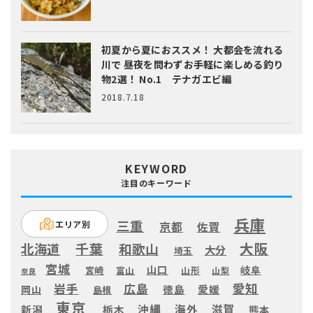
初夏から夏におススメ！ 大都会を流れる
川で 昼夜を問わずお手軽に楽しめる釣り
物2選！ No.1 テナガエビ編
2018.7.18
KEYWORD
注目のキーワード
兵庫
三重
エリア別
京都
佐賀
大阪
千葉
北海道
和歌山
大分
埼玉
宮城
山口
岐阜
宮崎
富山
山形
山梨
奈良
愛知
広島
岩手
徳島
愛媛
岡山
島根
東京
滋賀
沖縄
海外
新潟
栃木
熊本