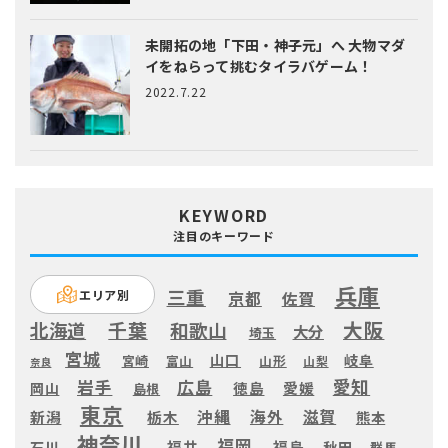
未開拓の地「下田・神子元」へ
大物マダ
イをねらって挑むタイラバゲーム！
2022.7.22
KEYWORD
注目のキーワード
兵庫
三重
エリア別
京都
佐賀
大阪
千葉
北海道
和歌山
大分
埼玉
宮城
山口
岐阜
宮崎
富山
山形
山梨
奈良
愛知
広島
岩手
徳島
愛媛
岡山
島根
東京
滋賀
沖縄
海外
新潟
栃木
熊本
神奈川
福岡
福井
福島
秋田
石川
群馬