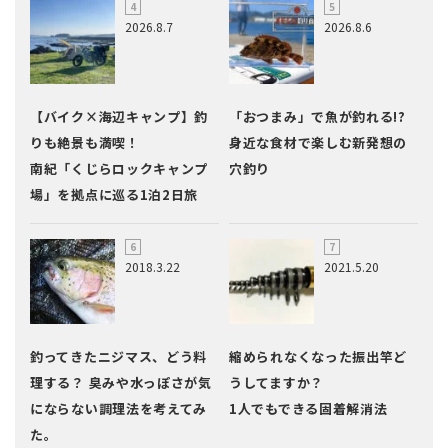
2026.8.7
2026.8.6
【バイク×海辺キャンプ】釣
「おつまみ」で魚が釣れる!?
りも絶景も満喫！
身近な食材で楽しむ新発想の
南紀「くじらロックキャンプ
穴釣り
場」を拠点に巡る1泊2日旅
2018.3.22
2021.5.20
釣ってきたニジマス、どう料
縮められなくなった振出竿ど
理する？ 臭みや水っぽさが気
うしてますか？
にならない調理法を考えてみ
1人でもできる固着解消法
た。