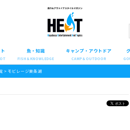
ット
魚・知識
キャンプ・アウトドア
POT
FISH＆KNOWLEDGE
CAMP＆OUTDOOR
GO
覧
>
モビレージ東条湖