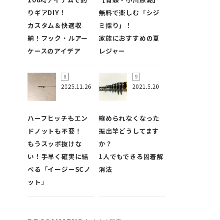
りギアDIY！
無料で楽しむ「シジ
カスタム＆快適収
ミ採り」！
納！フック・ルアー
家族におすすめの夏
ケースのアイデア
レジャー
2025.11.26
2021.5.20
ハーフヒッチもエン
縮められなくなった
ドノットも不要！
振出竿どうしてます
もうスッポ抜けな
か？
い！手早く確実に結
1人でもできる固着解
べる「イージーSCノ
消法
ット」