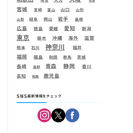
埼玉
奈良
宮城
山口
宮崎
富山
山形
岩手
岐阜
岡山
島根
山梨
愛知
広島
徳島
愛媛
新潟
東京
滋賀
沖縄
海外
栃木
神奈川
福井
熊本
石川
福岡
福島
秋田
茨城
群馬
静岡
青森
長崎
香川
長野
鹿児島
高知
鳥取
SNS
最新情報をチェック