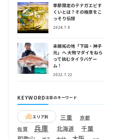
季節限定のテナガエビす
くいとは？
その極意をこ
っそり伝授
2024.7.9
未開拓の地「下田・神子
元」へ
大物マダイをねら
って挑むタイラバゲー
ム！
2022.7.22
KEYWORD
注目のキーワード
三重
エリア別
京都
兵庫
千葉
北海道
佐賀
大阪
和歌山
大分