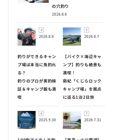
の穴釣り
2026.8.6
2026.8.8
2026.8.7
釣りができるキャン
【バイク×海辺キャ
プ場は本当に魚釣れ
ンプ】釣りも絶景も
る？
満喫！
釣りのプロが実釣検
南紀「くじらロック
証＆キャンプ飯も満
キャンプ場」を拠点
喫
に巡る1泊2日旅
2025.9.30
2026.7.31
100均アイテムで釣
【青森・小川原湖】