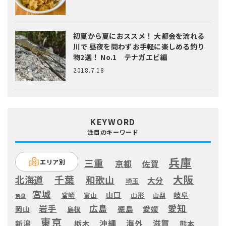
初夏から夏におススメ！ 大都会を流れる
川で 昼夜を問わずお手軽に楽しめる釣り
物2選！ No.1 テナガエビ編
2018.7.18
KEYWORD
注目のキーワード
兵庫
三重
エリア別
京都
佐賀
大阪
千葉
北海道
和歌山
大分
埼玉
宮城
山口
岐阜
宮崎
富山
山形
山梨
奈良
愛知
広島
岩手
徳島
愛媛
岡山
島根
東京
滋賀
沖縄
海外
新潟
栃木
熊本