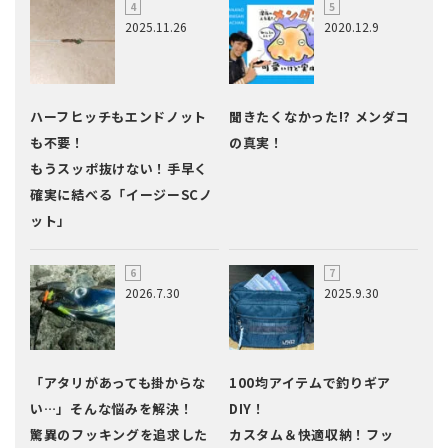
2025.11.26
2020.12.9
ハーフヒッチもエンドノット
聞きたくなかった!? メンダコ
も不要！
の真実！
もうスッポ抜けない！手早く
確実に結べる「イージーSCノ
ット」
2026.7.30
2025.9.30
「アタリがあっても掛からな
100均アイテムで釣りギア
い…」そんな悩みを解決！
DIY！
驚異のフッキングを追求した
カスタム＆快適収納！フッ