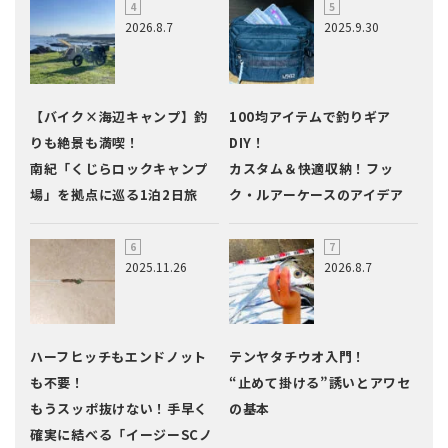
2026.8.7
2025.9.30
【バイク×海辺キャンプ】釣
100均アイテムで釣りギア
りも絶景も満喫！
DIY！
南紀「くじらロックキャンプ
カスタム＆快適収納！フッ
場」を拠点に巡る1泊2日旅
ク・ルアーケースのアイデア
2025.11.26
2026.8.7
ハーフヒッチもエンドノット
テンヤタチウオ入門！
も不要！
“止めて掛ける”誘いとアワセ
もうスッポ抜けない！手早く
の基本
確実に結べる「イージーSCノ