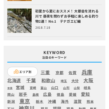
初夏から夏におススメ！ 大都会を流れる
川で 昼夜を問わずお手軽に楽しめる釣り
物2選！ No.1 テナガエビ編
2018.7.18
KEYWORD
注目のキーワード
兵庫
三重
エリア別
京都
佐賀
大阪
千葉
北海道
和歌山
大分
埼玉
宮城
山口
岐阜
宮崎
富山
山形
山梨
奈良
愛知
広島
岩手
徳島
愛媛
岡山
島根
東京
滋賀
沖縄
海外
新潟
栃木
熊本
神奈川
福岡
福井
福島
秋田
石川
群馬