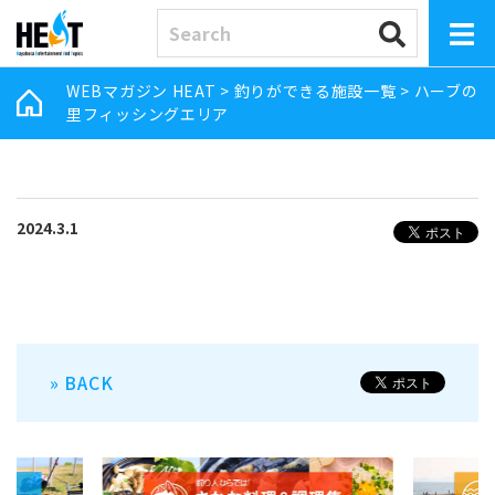
WEBマガジン HEAT
>
釣りができる施設一覧
>
ハーブの
里フィッシングエリア
2024.3.1
» BACK