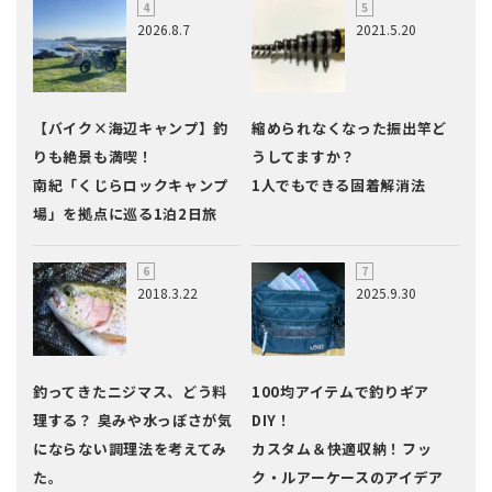
2026.8.7
2021.5.20
【バイク×海辺キャンプ】釣
縮められなくなった振出竿ど
りも絶景も満喫！
うしてますか？
南紀「くじらロックキャンプ
1人でもできる固着解消法
場」を拠点に巡る1泊2日旅
2018.3.22
2025.9.30
釣ってきたニジマス、どう料
100均アイテムで釣りギア
理する？ 臭みや水っぽさが気
DIY！
にならない調理法を考えてみ
カスタム＆快適収納！フッ
た。
ク・ルアーケースのアイデア