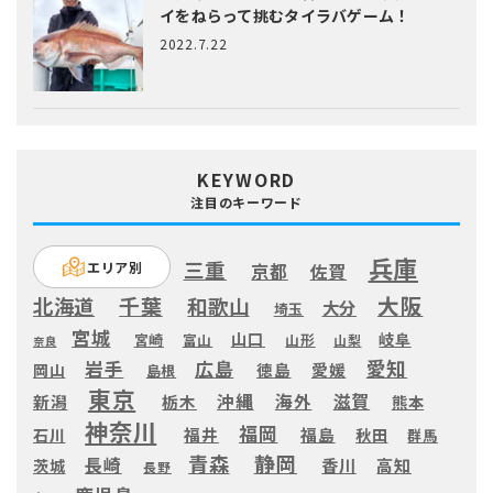
イをねらって挑むタイラバゲーム！
2022.7.22
KEYWORD
注目のキーワード
兵庫
三重
エリア別
京都
佐賀
大阪
千葉
北海道
和歌山
大分
埼玉
宮城
山口
岐阜
宮崎
富山
山形
山梨
奈良
愛知
広島
岩手
徳島
愛媛
岡山
島根
東京
滋賀
沖縄
海外
新潟
栃木
熊本
神奈川
福岡
福井
福島
秋田
石川
群馬
静岡
青森
長崎
高知
香川
茨城
長野