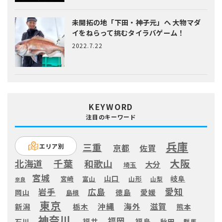
未開拓の地「下田・神子元」へ
大物マダ
イをねらって挑むタイラバゲーム！
2022.7.22
KEYWORD
注目のキーワード
兵庫
三重
エリア別
京都
佐賀
大阪
千葉
北海道
和歌山
大分
埼玉
宮城
山口
岐阜
宮崎
富山
山形
山梨
奈良
愛知
広島
岩手
徳島
愛媛
岡山
島根
東京
滋賀
沖縄
海外
新潟
栃木
熊本
神奈川
福岡
福井
福島
秋田
石川
群馬