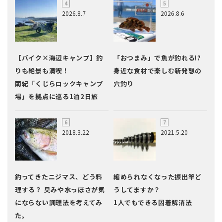
2026.8.7
2026.8.6
【バイク×海辺キャンプ】釣
「おつまみ」で魚が釣れる!?
りも絶景も満喫！
身近な食材で楽しむ新発想の
南紀「くじらロックキャンプ
穴釣り
場」を拠点に巡る1泊2日旅
2018.3.22
2021.5.20
釣ってきたニジマス、どう料
縮められなくなった振出竿ど
理する？ 臭みや水っぽさが気
うしてますか？
にならない調理法を考えてみ
1人でもできる固着解消法
た。