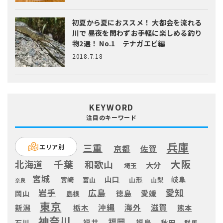
初夏から夏におススメ！ 大都会を流れる
川で 昼夜を問わずお手軽に楽しめる釣り
物2選！ No.1 テナガエビ編
2018.7.18
KEYWORD
注目のキーワード
兵庫
三重
エリア別
京都
佐賀
大阪
千葉
北海道
和歌山
大分
埼玉
宮城
山口
岐阜
宮崎
富山
山形
山梨
奈良
愛知
広島
岩手
徳島
愛媛
岡山
島根
東京
滋賀
沖縄
海外
新潟
栃木
熊本
神奈川
福岡
福井
福島
秋田
石川
群馬