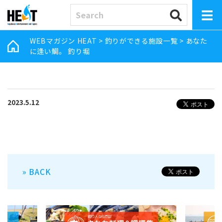
WEBマガジン HEAT
>
釣りができる施設一覧
>
あなた
に逢い鯛。 釣り堀
2023.5.12
» BACK