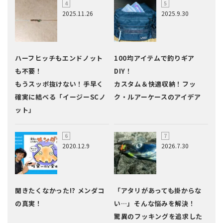
2025.11.26
2025.9.30
ハーフヒッチもエンドノット
100均アイテムで釣りギア
も不要！
DIY！
もうスッポ抜けない！手早く
カスタム＆快適収納！フッ
確実に結べる「イージーSCノ
ク・ルアーケースのアイデア
ット」
2020.12.9
2026.7.30
聞きたくなかった!? メンダコ
「アタリがあっても掛からな
の真実！
い…」そんな悩みを解決！
驚異のフッキングを追求した