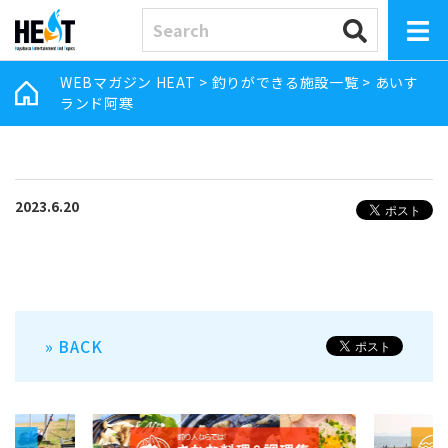
WEBマガジン HEAT
>
釣りができる施設一覧
>
あいす
ランド阿寒
2023.6.20
» BACK