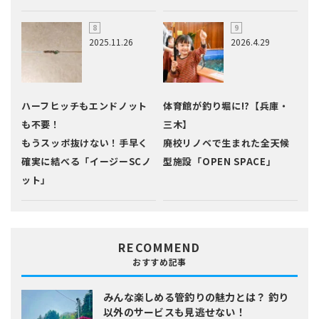
2025.11.26
2026.4.29
ハーフヒッチもエンドノット
体育館が釣り堀に!?【兵庫・
も不要！
三木】
もうスッポ抜けない！手早く
廃校リノベで生まれた全天候
確実に結べる「イージーSCノ
型施設「OPEN SPACE」
ット」
RECOMMEND
おすすめ記事
みんな楽しめる管釣りの魅力とは？
釣り
以外のサービスも見逃せない！