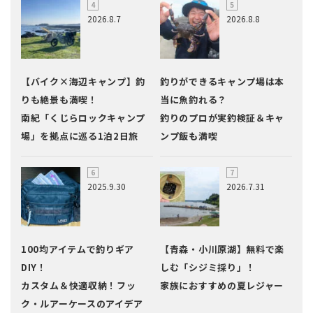
2026.8.7
2026.8.8
【バイク×海辺キャンプ】釣
釣りができるキャンプ場は本
りも絶景も満喫！
当に魚釣れる？
南紀「くじらロックキャンプ
釣りのプロが実釣検証＆キャ
場」を拠点に巡る1泊2日旅
ンプ飯も満喫
2025.9.30
2026.7.31
100均アイテムで釣りギア
【青森・小川原湖】無料で楽
DIY！
しむ「シジミ採り」！
カスタム＆快適収納！フッ
家族におすすめの夏レジャー
ク・ルアーケースのアイデア