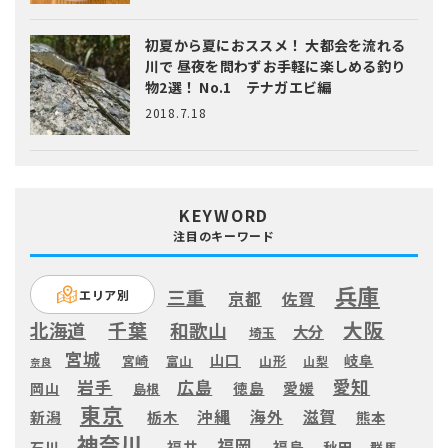
初夏から夏におススメ！ 大都会を流れる
川で 昼夜を問わずお手軽に楽しめる釣り
物2選！ No.1 テナガエビ編
2018.7.18
KEYWORD
注目のキーワード
兵庫
三重
エリア別
京都
佐賀
大阪
千葉
北海道
和歌山
大分
埼玉
宮城
山口
岐阜
宮崎
富山
山形
山梨
奈良
愛知
広島
岩手
徳島
愛媛
岡山
島根
東京
滋賀
沖縄
海外
新潟
栃木
熊本
神奈川
福岡
福井
福島
秋田
石川
群馬