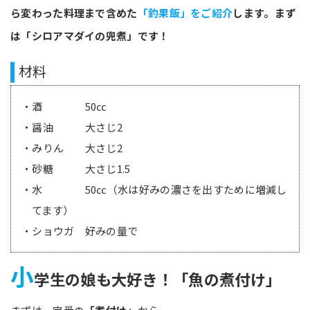
ら変わった料理まで含めた
「釣果飯」をご紹介
します。まず
は「シロアマダイの兜煮」です！
材料
・酒 50㏄
・醤油 大さじ2
・みりん 大さじ2
・砂糖 大さじ1.5
・水 50㏄（水は好みの濃さを出すために増減し
てます）
・ショウガ 好みの量で
小
学生の娘も大好き！「魚の煮付け」