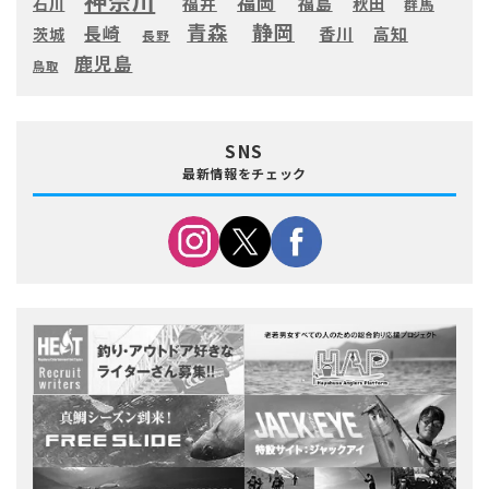
福岡
福井
福島
秋田
石川
群馬
静岡
青森
長崎
高知
香川
茨城
長野
鹿児島
鳥取
SNS
最新情報をチェック