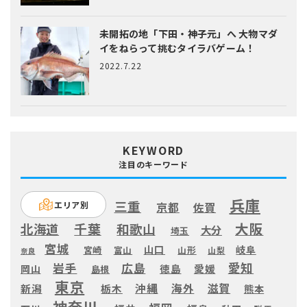
未開拓の地「下田・神子元」へ
大物マダ
イをねらって挑むタイラバゲーム！
2022.7.22
KEYWORD
注目のキーワード
兵庫
三重
エリア別
京都
佐賀
大阪
千葉
北海道
和歌山
大分
埼玉
宮城
山口
岐阜
宮崎
富山
山形
山梨
奈良
愛知
広島
岩手
徳島
愛媛
岡山
島根
東京
滋賀
沖縄
海外
新潟
栃木
熊本
神奈川