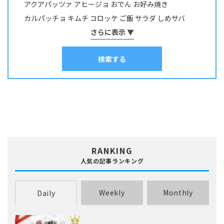
アクアパッツァ
アヒージョ
おでん
お好み焼き
コイ・ニゴイ
コウイカ
コブダイ
サケ･アキアジ
カルパッチョ
キムチ
コロッケ
ご飯
サラダ
しめサバ
サッパ・コノシロ
サバ
サヨリ
サワラ・サゴシ
シイラ
しゃぶしゃぶ
そうめん
さらに表示 ▼
ソテー
タコ焼き
チヂミ
スズキ
スズメダイ
スルメイカ
ソイ
その他
タイ
チャーハン
パスタ
ホイル焼き
マリネ
みりん干し
タカノハダイ
タコ
タチウオ
タナゴ
タラ
検索する
ムニエル
串物
丼
出汁
刺身
南蛮漬け
和え物
塩焼き
塩辛
チダイ・レンコダイ
トラウト･マス
ナマズ
寿司
干物
揚げ物
昆布締め
春巻き
汁物
漬け料理
ニザダイ・サンノジ
ニシン
ネズミゴチ・メゴチ
炊き込みご飯
炒め物
焼き物
照り焼き
煮付け・煮物
ネンブツダイ
ハゼ
ハタ
ヒラマサ
ヒラメ
煮込み料理
燻製
茹で料理
蒸し料理
酢締め
鍋
麺類
フエダイ・フエフキダイ
フグ
ブダイ
フナ･ヘラブナ
ブラックバス
ブリ･ハマチ
ホウボウ
ホッケ
マエソ・エソ
マグロ
マゴチ
ムツ･クロムツ
メジナ･グレ
メッキ
メバル
RANKING
ヤリイカ
ワカサギ
人気の記事ランキング
Weekly
Monthly
Daily