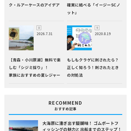
ク・ルアーケースのアイデア
確実に結べる「イージーSCノ
ット」
2026.7.31
2020.8.19
【青森・小川原湖】無料で楽
もしもクラゲに刺されたら？
しむ「シジミ採り」！
正しく知ろう！刺されたとき
家族におすすめの夏レジャー
の対処法
RECOMMEND
おすすめ記事
大海原に漕ぎ出す醍醐味！
ゴムボートフ
ィッシングの魅力と出船までのステップ！