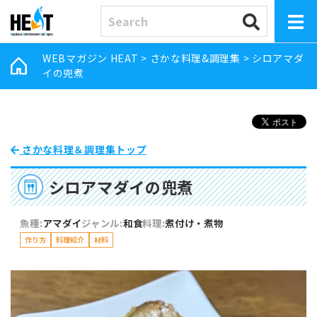
WEBマガジン HEAT
>
さかな料理&調理集
>
シロアマダ
イの兜煮
さかな料理＆調理集トップ
シロアマダイの兜煮
魚種:
アマダイ
ジャンル:
和食
料理:
煮付け・煮物
作り方
料理紹介
材料