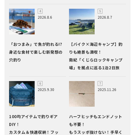
2026.8.6
2026.8.7
「おつまみ」で魚が釣れる!?
【バイク×海辺キャンプ】釣
身近な食材で楽しむ新発想の
りも絶景も満喫！
穴釣り
南紀「くじらロックキャンプ
場」を拠点に巡る1泊2日旅
2025.9.30
2025.11.26
100均アイテムで釣りギア
ハーフヒッチもエンドノット
DIY！
も不要！
カスタム＆快適収納！フッ
もうスッポ抜けない！手早く