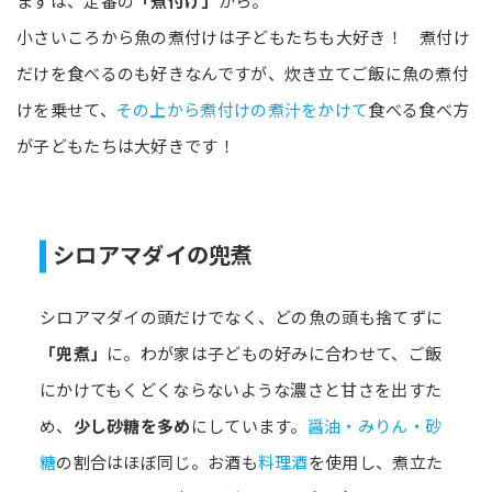
まずは、定番の
「煮付け」
から。
小さいころから魚の煮付けは子どもたちも大好き！ 煮付け
だけを食べるのも好きなんですが、炊き立てご飯に魚の煮付
けを乗せて、
その上から煮付けの煮汁をかけて
食べる食べ方
が子どもたちは大好きです！
シロアマダイの兜煮
シロアマダイの頭だけでなく、どの魚の頭も捨てずに
「兜煮」
に。わが家は子どもの好みに合わせて、ご飯
にかけてもくどくならないような濃さと甘さを出すた
め、
少し砂糖を多め
にしています。
醤油・みりん・砂
糖
の割合はほぼ同じ。お酒も
料理酒
を使用し、煮立た