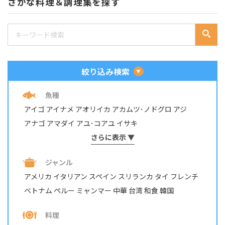
さかな料理＆調理集を探す
絞り込み検索
魚種
アイゴ
アイナメ
アオリイカ
アカムツ･ノドグロ
アジ
アナゴ
アマダイ
アユ･コアユ
イサキ
イシダイ・イシガキダイ
さらに表示 ▼
イスズミ
イトヨリダイ
イワシ
ウナギ
ウミタナゴ
エビ・テナガエビ
ジャンル
オイカワ・カワムツ・モロコ
オニカサゴ
カサゴ
カジカ
アメリカ
イタリアン
スペイン
スリランカ
タイ
フレンチ
カツオ
カマス
カレイ
カワハギ
カンパチ
ベトナム
ペルー
ミャンマー
中華
台湾
和食
韓国
キジハタ・アコウ
キス
キュウセン･ベラ
ギンガメアジ・ロウニンアジ など
キンギョ
キンメダイ
料理
グチ･イシモチ
クロダイ・チヌ
ケンサキイカ