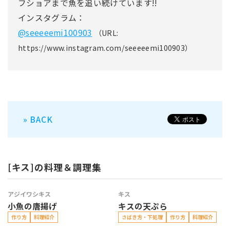
フショアまで魚を追い続けています!!
インスタグラム：
@seeeeemi100903
（URL:
https://www.instagram.com/seeeeemi100903）
» BACK
[キス]の料理＆調理集
アジ
イワシ
キス
キス
小魚の唐揚げ
キスの天ぷら
作り方
料理紹介
さばき方・下処理
作り方
料理紹介