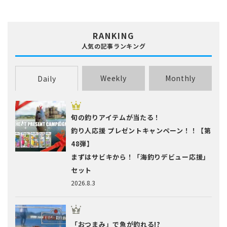
ブラックバス
ブリ･ハマチ
ホウボウ
ホッケ
マエソ・エソ
マグロ
マゴチ
ムツ･クロムツ
メジナ･グレ
メッキ
メバル
RANKING
ヤリイカ
ワカサギ
人気の記事ランキング
Weekly
Monthly
Daily
旬の釣りアイテムが当たる！
釣り人応援 プレゼントキャンペーン！！【第
48弾】
まずはサビキから！「海釣りデビュー応援」
セット
2026.8.3
「おつまみ」で魚が釣れる!?