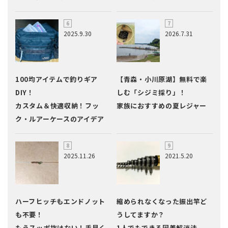
2025.9.30
2026.7.31
100均アイテムで釣りギア
【青森・小川原湖】無料で楽
DIY！
しむ「シジミ採り」！
カスタム＆快適収納！フッ
家族におすすめの夏レジャー
ク・ルアーケースのアイデア
2025.11.26
2021.5.20
ハーフヒッチもエンドノット
縮められなくなった振出竿ど
も不要！
うしてますか？
もうスッポ抜けない！手早く
1人でもできる固着解消法