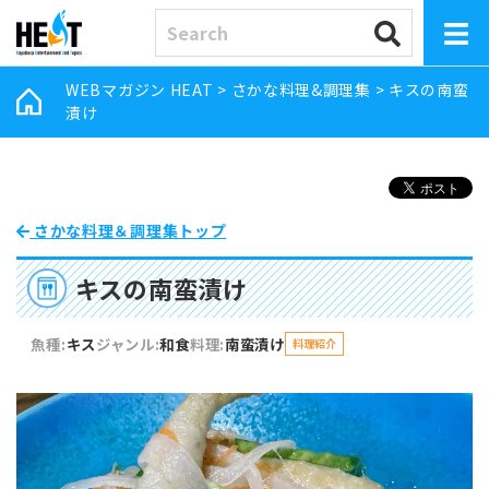
WEBマガジン HEAT
>
さかな料理&調理集
>
キスの南蛮
漬け
さかな料理＆調理集トップ
キスの南蛮漬け
魚種:
キス
ジャンル:
和食
料理:
南蛮漬け
料理紹介