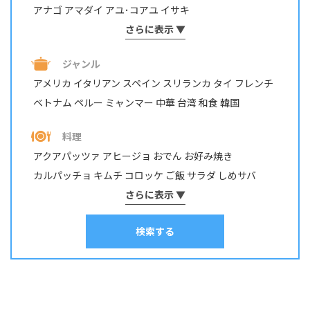
アナゴ
アマダイ
アユ･コアユ
イサキ
イシダイ・イシガキダイ
さらに表示 ▼
イスズミ
イトヨリダイ
イワシ
ウナギ
ウミタナゴ
エビ・テナガエビ
ジャンル
オイカワ・カワムツ・モロコ
オニカサゴ
カサゴ
カジカ
アメリカ
イタリアン
スペイン
スリランカ
タイ
フレンチ
カツオ
カマス
カレイ
カワハギ
カンパチ
ベトナム
ペルー
ミャンマー
中華
台湾
和食
韓国
キジハタ・アコウ
キス
キュウセン･ベラ
ギンガメアジ・ロウニンアジ など
キンギョ
キンメダイ
料理
グチ･イシモチ
クロダイ・チヌ
ケンサキイカ
アクアパッツァ
アヒージョ
おでん
お好み焼き
コイ・ニゴイ
コウイカ
コブダイ
サケ･アキアジ
カルパッチョ
キムチ
コロッケ
ご飯
サラダ
しめサバ
サッパ・コノシロ
サバ
サヨリ
サワラ・サゴシ
シイラ
しゃぶしゃぶ
そうめん
さらに表示 ▼
ソテー
タコ焼き
チヂミ
スズキ
スズメダイ
スルメイカ
ソイ
その他
タイ
チャーハン
パスタ
ホイル焼き
マリネ
みりん干し
タカノハダイ
タコ
タチウオ
タナゴ
タラ
検索する
ムニエル
串物
丼
出汁
刺身
南蛮漬け
和え物
塩焼き
塩辛
チダイ・レンコダイ
トラウト･マス
ナマズ
寿司
干物
揚げ物
昆布締め
春巻き
汁物
漬け料理
ニザダイ・サンノジ
ニシン
ネズミゴチ・メゴチ
炊き込みご飯
炒め物
焼き物
照り焼き
煮付け・煮物
ネンブツダイ
ハゼ
ハタ
ヒラマサ
ヒラメ
煮込み料理
燻製
茹で料理
蒸し料理
酢締め
鍋
麺類
フエダイ・フエフキダイ
フグ
ブダイ
フナ･ヘラブナ