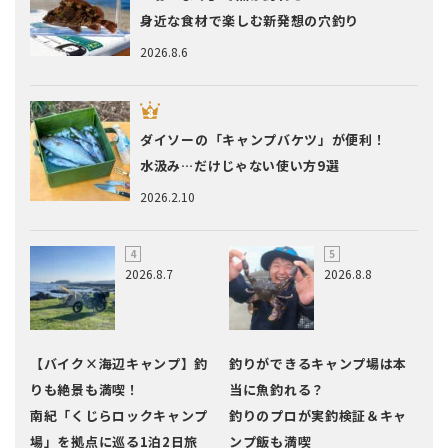
身近な食材で楽しむ新発想の穴釣り
2026.8.6
ダイソーの「キャンプバケツ」が便利！
水汲み…だけじゃない使い方9選
2026.2.10
2026.8.7
2026.8.8
【バイク×海辺キャンプ】釣
釣りができるキャンプ場は本
りも絶景も満喫！
当に魚釣れる？
南紀「くじらロックキャンプ
釣りのプロが実釣検証＆キャ
場」を拠点に巡る1泊2日旅
ンプ飯も満喫