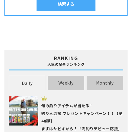
タカノハダイ
タコ
タチウオ
タナゴ
タラ
検索する
ムニエル
串物
丼
出汁
刺身
南蛮漬け
和え物
塩焼き
塩辛
チダイ・レンコダイ
トラウト･マス
ナマズ
寿司
干物
揚げ物
昆布締め
春巻き
汁物
漬け料理
ニザダイ・サンノジ
ニシン
ネズミゴチ・メゴチ
炊き込みご飯
炒め物
焼き物
照り焼き
煮付け・煮物
ネンブツダイ
ハゼ
ハタ
ヒラマサ
ヒラメ
煮込み料理
燻製
茹で料理
蒸し料理
酢締め
鍋
麺類
フエダイ・フエフキダイ
フグ
ブダイ
フナ･ヘラブナ
ブラックバス
ブリ･ハマチ
ホウボウ
ホッケ
マエソ・エソ
マグロ
マゴチ
ムツ･クロムツ
メジナ･グレ
メッキ
メバル
RANKING
ヤリイカ
ワカサギ
人気の記事ランキング
Weekly
Monthly
Daily
旬の釣りアイテムが当たる！
釣り人応援 プレゼントキャンペーン！！【第
48弾】
まずはサビキから！「海釣りデビュー応援」