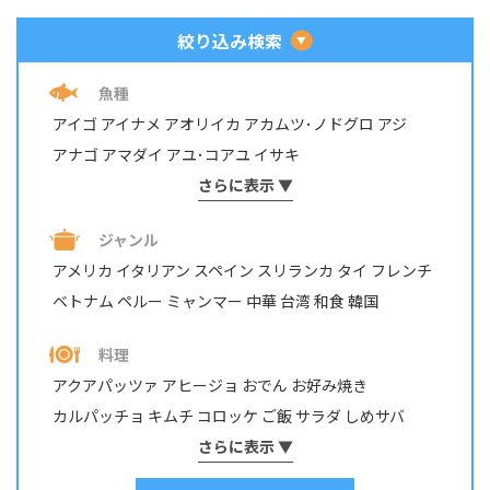
絞り込み検索
魚種
アイゴ
アイナメ
アオリイカ
アカムツ･ノドグロ
アジ
アナゴ
アマダイ
アユ･コアユ
イサキ
イシダイ・イシガキダイ
さらに表示 ▼
イスズミ
イトヨリダイ
イワシ
ウナギ
ウミタナゴ
エビ・テナガエビ
ジャンル
オイカワ・カワムツ・モロコ
オニカサゴ
カサゴ
カジカ
アメリカ
イタリアン
スペイン
スリランカ
タイ
フレンチ
カツオ
カマス
カレイ
カワハギ
カンパチ
ベトナム
ペルー
ミャンマー
中華
台湾
和食
韓国
キジハタ・アコウ
キス
キュウセン･ベラ
ギンガメアジ・ロウニンアジ など
キンギョ
キンメダイ
料理
グチ･イシモチ
クロダイ・チヌ
ケンサキイカ
アクアパッツァ
アヒージョ
おでん
お好み焼き
コイ・ニゴイ
コウイカ
コブダイ
サケ･アキアジ
カルパッチョ
キムチ
コロッケ
ご飯
サラダ
しめサバ
サッパ・コノシロ
サバ
サヨリ
サワラ・サゴシ
シイラ
しゃぶしゃぶ
そうめん
さらに表示 ▼
ソテー
タコ焼き
チヂミ
スズキ
スズメダイ
スルメイカ
ソイ
その他
タイ
チャーハン
パスタ
ホイル焼き
マリネ
みりん干し