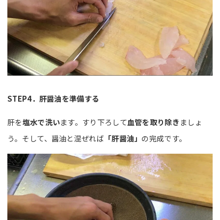
STEP4
．肝醤油を準備する
肝を
塩水で洗い
ます。すり下ろして
血管を取り除き
ましょ
う。そして、醤油と混ぜれば
「肝醤油」
の完成です。