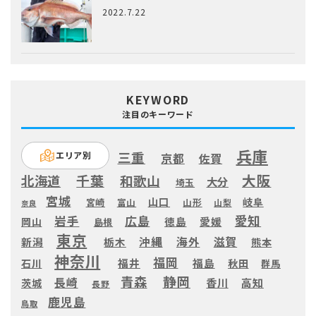
2022.7.22
KEYWORD
注目のキーワード
兵庫
三重
エリア別
京都
佐賀
大阪
千葉
北海道
和歌山
大分
埼玉
宮城
山口
岐阜
宮崎
富山
山形
山梨
奈良
愛知
広島
岩手
徳島
愛媛
岡山
島根
東京
滋賀
沖縄
海外
新潟
栃木
熊本
神奈川
福岡
福井
福島
秋田
石川
群馬
静岡
青森
長崎
高知
香川
茨城
長野
鹿児島
鳥取