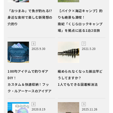
「おつまみ」で魚が釣れる!?
【バイク×海辺キャンプ】釣
身近な食材で楽しむ新発想の
りも絶景も満喫！
穴釣り
南紀「くじらロックキャンプ
場」を拠点に巡る1泊2日旅
2025.9.30
2021.5.20
100均アイテムで釣りギア
縮められなくなった振出竿ど
DIY！
うしてますか？
カスタム＆快適収納！フッ
1人でもできる固着解消法
ク・ルアーケースのアイデア
2020.8.19
2025.11.26