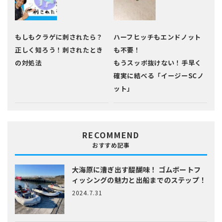
もしもクラゲに刺されたら？
ハーフヒッチもエンドノット
正しく知ろう！刺されたとき
も不要！
の対処法
もうスッポ抜けない！手早く
確実に結べる「イージーSCノ
ット」
RECOMMEND
おすすめ記事
大海原に漕ぎ出す醍醐味！
ゴムボートフ
ィッシングの魅力と出船までのステップ！
2024.7.31