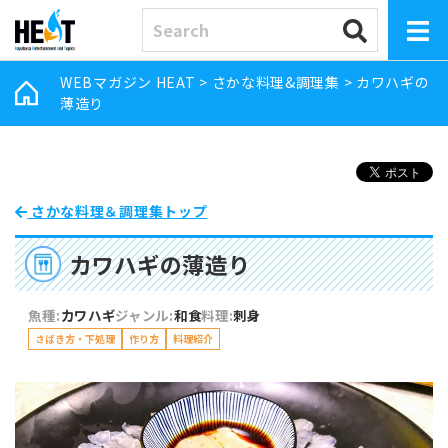
WEBマガジン HEAT
>
さかな料理&調理集
>
カワハギの
薄造り
さかな料理＆調理集トップ
カワハギの薄造り
魚種:
カワハギ
ジャンル:
和食
料理:
刺身
さばき方・下処理
作り方
料理紹介