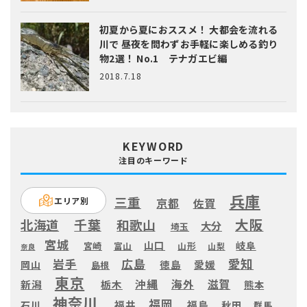
初夏から夏におススメ！ 大都会を流れる
川で 昼夜を問わずお手軽に楽しめる釣り
物2選！ No.1 テナガエビ編
2018.7.18
KEYWORD
注目のキーワード
兵庫
三重
エリア別
京都
佐賀
大阪
千葉
北海道
和歌山
大分
埼玉
宮城
山口
岐阜
宮崎
富山
山形
山梨
奈良
愛知
広島
岩手
徳島
愛媛
岡山
島根
東京
滋賀
沖縄
海外
新潟
栃木
熊本
神奈川
福岡
福井
福島
秋田
石川
群馬