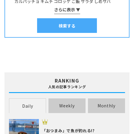
カルパッチョ
キムチ
コロッケ
ご飯
サラダ
しめサバ
サッパ・コノシロ
サバ
サヨリ
サワラ・サゴシ
シイラ
しゃぶしゃぶ
そうめん
さらに表示 ▼
ソテー
タコ焼き
チヂミ
スズキ
スズメダイ
スルメイカ
ソイ
その他
タイ
チャーハン
パスタ
ホイル焼き
マリネ
みりん干し
タカノハダイ
タコ
タチウオ
タナゴ
タラ
検索する
ムニエル
串物
丼
出汁
刺身
南蛮漬け
和え物
塩焼き
塩辛
チダイ・レンコダイ
トラウト･マス
ナマズ
寿司
干物
揚げ物
昆布締め
春巻き
汁物
漬け料理
ニザダイ・サンノジ
ニシン
ネズミゴチ・メゴチ
炊き込みご飯
炒め物
焼き物
照り焼き
煮付け・煮物
ネンブツダイ
ハゼ
ハタ
ヒラマサ
ヒラメ
煮込み料理
燻製
茹で料理
蒸し料理
酢締め
鍋
麺類
フエダイ・フエフキダイ
フグ
ブダイ
フナ･ヘラブナ
ブラックバス
ブリ･ハマチ
ホウボウ
ホッケ
マエソ・エソ
マグロ
マゴチ
ムツ･クロムツ
メジナ･グレ
メッキ
メバル
RANKING
ヤリイカ
ワカサギ
人気の記事ランキング
Weekly
Monthly
Daily
「おつまみ」で魚が釣れる!?