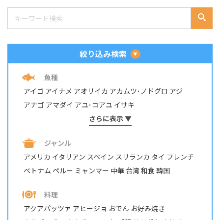
絞り込み検索
魚種
アイゴ
アイナメ
アオリイカ
アカムツ･ノドグロ
アジ
アナゴ
アマダイ
アユ･コアユ
イサキ
イシダイ・イシガキダイ
さらに表示 ▼
イスズミ
イトヨリダイ
イワシ
ウナギ
ウミタナゴ
エビ・テナガエビ
ジャンル
オイカワ・カワムツ・モロコ
オニカサゴ
カサゴ
カジカ
アメリカ
イタリアン
スペイン
スリランカ
タイ
フレンチ
カツオ
カマス
カレイ
カワハギ
カンパチ
ベトナム
ペルー
ミャンマー
中華
台湾
和食
韓国
キジハタ・アコウ
キス
キュウセン･ベラ
ギンガメアジ・ロウニンアジ など
キンギョ
キンメダイ
料理
グチ･イシモチ
クロダイ・チヌ
ケンサキイカ
アクアパッツァ
アヒージョ
おでん
お好み焼き
コイ・ニゴイ
コウイカ
コブダイ
サケ･アキアジ