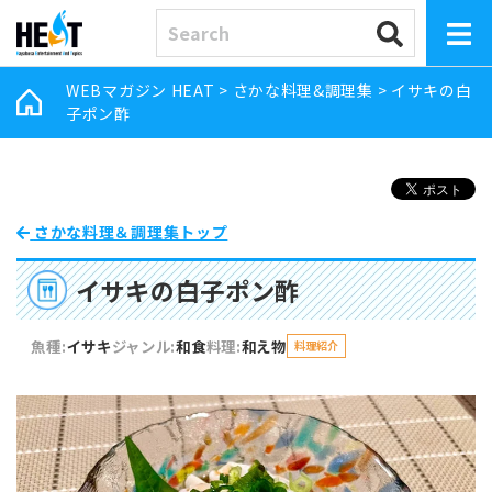
WEBマガジン HEAT
>
さかな料理&調理集
>
イサキの白
子ポン酢
さかな料理＆調理集トップ
イサキの白子ポン酢
魚種:
イサキ
ジャンル:
和食
料理:
和え物
料理紹介