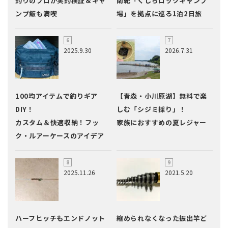
釣りのプロが実釣検証＆キャ
南紀「くじらロックキャンプ
ンプ飯も満喫
場」を拠点に巡る1泊2日旅
2025.9.30
2026.7.31
100均アイテムで釣りギア
【青森・小川原湖】無料で楽
DIY！
しむ「シジミ採り」！
カスタム＆快適収納！フッ
家族におすすめの夏レジャー
ク・ルアーケースのアイデア
2025.11.26
2021.5.20
ハーフヒッチもエンドノット
縮められなくなった振出竿ど