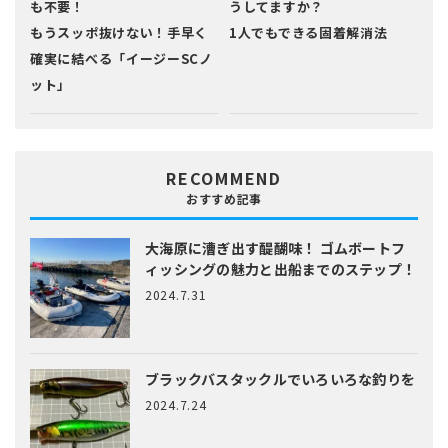
も不要！
うしてますか？
もうスッポ抜けない！手早く
1人でもできる固着解消法
確実に結べる「イージーSCノ
ット」
RECOMMEND
おすすめ記事
大海原に漕ぎ出す醍醐味！
ゴムボートフ
ィッシングの魅力と出船までのステップ！
2024.7.31
ブラックバスタックルでいろいろな釣りを
2024.7.24