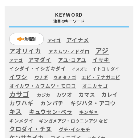
KEYWORD
注目のキーワード
アイナメ
魚種別
アイゴ
アジ
アオリイカ
アカムツ･ノドグロ
アマダイ
イサキ
アユ･コアユ
アナゴ
イシダイ・イシガキダイ
イトヨリダイ
イスズミ
イワシ
エビ・テナガエビ
ウナギ
ウミタナゴ
オイカワ・カワムツ・モロコ
オニカサゴ
カサゴ
カツオ
カマス
カレイ
カジカ
カワハギ
カンパチ
キジハタ・アコウ
キス
キュウセン･ベラ
キンギョ
キンメダイ
ギンガメアジ・ロウニンアジ など
クロダイ・チヌ
グチ･イシモチ
ケンサキイカ
コイ・ニゴイ
コウイカ