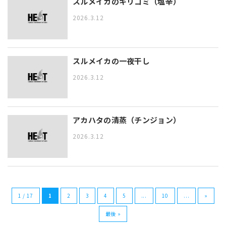
スルメイカのキリコミ（塩辛）
2026.3.12
スルメイカの一夜干し
2026.3.12
アカハタの清蒸（チンジョン）
2026.3.12
1 / 17
1
2
3
4
5
...
10
...
»
最後 »