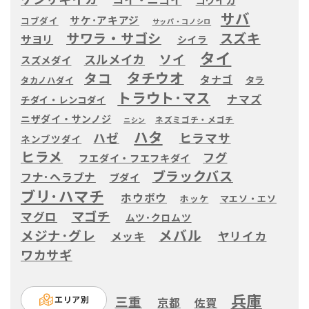
サバ
サケ･アキアジ
コブダイ
サッパ・コノシロ
サワラ・サゴシ
スズキ
サヨリ
シイラ
タイ
ソイ
スルメイカ
スズメダイ
タチウオ
タコ
タナゴ
タラ
タカノハダイ
トラウト･マス
ナマズ
チダイ・レンコダイ
ニザダイ・サンノジ
ネズミゴチ・メゴチ
ニシン
ハタ
ハゼ
ヒラマサ
ネンブツダイ
ヒラメ
フグ
フエダイ・フエフキダイ
ブラックバス
フナ･ヘラブナ
ブダイ
ブリ･ハマチ
ホウボウ
ホッケ
マエソ・エソ
マゴチ
マグロ
ムツ･クロムツ
メバル
メジナ･グレ
ヤリイカ
メッキ
ワカサギ
兵庫
三重
エリア別
京都
佐賀