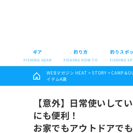
ギア
釣り方
釣りスポ
FISHING GEAR
FISHING HOW TO
FISHING S
WEBマガジン HEAT
>
STORY
>
CAMP＆O
イテム4選
【意外】日常使いしてい
にも便利！
お家でもアウトドアでも