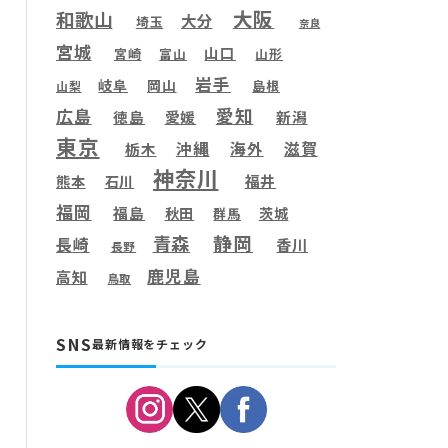
大阪
和歌山
大分
埼玉
奈良
宮城
山口
宮崎
富山
山形
岩手
岐阜
岡山
島根
山梨
愛知
広島
徳島
愛媛
新潟
東京
滋賀
沖縄
海外
栃木
神奈川
福井
熊本
石川
福岡
福島
秋田
茨城
群馬
静岡
青森
長崎
香川
長野
鹿児島
高知
鳥取
SNS
最新情報をチェック