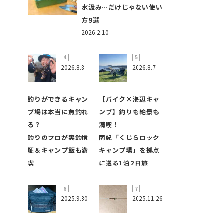
水汲み…だけじゃない使い
方9選
2026.2.10
2026.8.8
2026.8.7
釣りができるキャン
【バイク×海辺キャ
プ場は本当に魚釣れ
ンプ】釣りも絶景も
る？
満喫！
釣りのプロが実釣検
南紀「くじらロック
証＆キャンプ飯も満
キャンプ場」を拠点
喫
に巡る1泊2日旅
2025.9.30
2025.11.26