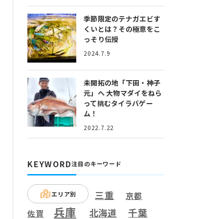
季節限定のテナガエビす
くいとは？
その極意をこ
っそり伝授
2024.7.9
未開拓の地「下田・神子
元」へ
大物マダイをねら
って挑むタイラバゲー
ム！
2022.7.22
KEYWORD
注目のキーワード
三重
エリア別
京都
兵庫
千葉
北海道
佐賀