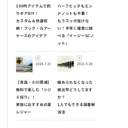
100均アイテムで釣
ハーフヒッチもエン
りギアDIY！
ドノットも不要！
カスタム＆快適収
もうスッポ抜けな
納！フック・ルアー
い！手早く確実に結
ケースのアイデア
べる「イージーSCノ
ット」
2026.7.31
2021.5.20
【青森・小川原湖】
縮められなくなった
無料で楽しむ「シジ
振出竿どうしてます
ミ採り」！
か？
家族におすすめの夏
1人でもできる固着解
レジャー
消法