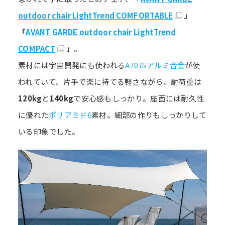
outdoor chair LightTrend COMFORTABLE
」
「
AVANT GARDE outdoor chair LightTrend
COMPACT
」
。
素材には宇宙開発にも使われる
A7075アルミ合金
が使
われていて、片手で楽に持てる軽さながら、耐荷重は
120kg
と
140kg
で安心感もしっかり。座面には耐久性
に優れた
ポリアミド6
素材。細部の作りもしっかりして
いる印象でした。