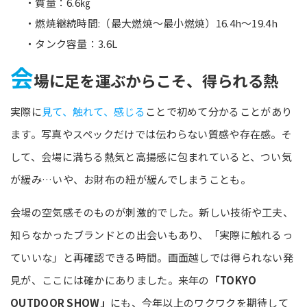
・質量：6.6㎏
・燃焼継続時間:（最大燃焼～最小燃焼）16.4h～19.4h
・タンク容量：3.6L
会
場に足を運ぶからこそ、得られる熱
実際に
見て、触れて、感じる
ことで初めて分かることがあり
ます。写真やスペックだけでは伝わらない質感や存在感。そ
して、会場に満ちる熱気と高揚感に包まれていると、つい気
が緩み…いや、お財布の紐が緩んでしまうことも。
会場の空気感そのものが刺激的でした。新しい技術や工夫、
知らなかったブランドとの出会いもあり、「実際に触れるっ
ていいな」と再確認できる時間。画面越しでは得られない発
見が、ここには確かにありました。来年の
「TOKYO
OUTDOOR SHOW」
にも、今年以上のワクワクを期待して