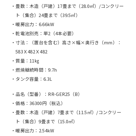
・畳数：木造（戸建）17畳まで（28.0㎡）/コンクリー
ト（集合）24畳まで（39.5㎡）
・暖房出力：6.66kW
・乾電池別売：単2（4本必要）
・寸法：（置台を含む）高さ×幅×奥行き（mm）：
583Ｘ482Ｘ482
・質量：11㎏
・燃焼継続時間：9.7h
・タンク容量：6.3L
・品名（型番）：RR-GER25（B）
・価格：36300円（税込）
・畳数：木造（戸建）7畳まで（11.5㎡）/コンクリー
ト（集合）9畳まで（15.0㎡）
・暖房出力：2.54kW