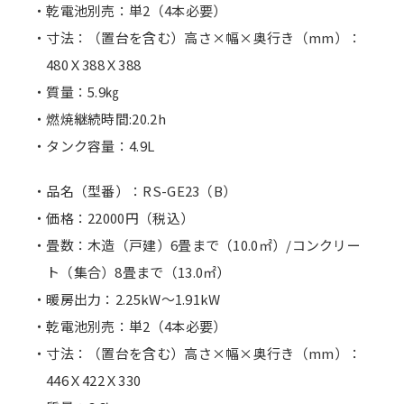
・乾電池別売：単2（4本必要）
・寸法：（置台を含む）高さ×幅×奥行き（mm）：
480Ｘ388Ｘ388
・質量：5.9㎏
・燃焼継続時間:20.2h
・タンク容量：4.9L
・品名（型番）：RS-GE23（B）
・価格：22000円（税込）
・畳数：木造（戸建）6畳まで（10.0㎡）/コンクリー
ト（集合）8畳まで（13.0㎡）
・暖房出力：2.25kW～1.91kW
・乾電池別売：単2（4本必要）
・寸法：（置台を含む）高さ×幅×奥行き（mm）：
446Ｘ422Ｘ330