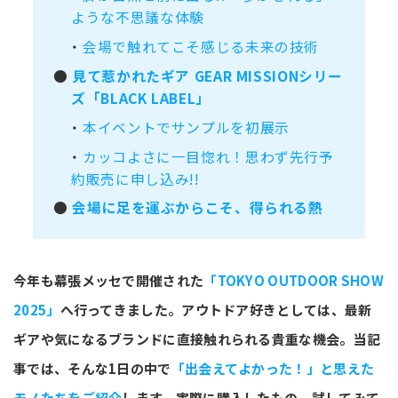
ような不思議な体験
・
会場で触れてこそ感じる未来の技術
●
見て惹かれたギア GEAR MISSIONシリー
ズ「BLACK LABEL」
・
本イベントでサンプルを初展示
・
カッコよさに一目惚れ！思わず先行予
約販売に申し込み!!
●
会場に足を運ぶからこそ、得られる熱
今年も幕張メッセで開催された
「TOKYO OUTDOOR SHOW
2025」
へ行ってきました。アウトドア好きとしては、最新
ギアや気になるブランドに直接触れられる貴重な機会。当記
事では、そんな1日の中で
「出会えてよかった！」と思えた
モノたちをご紹介
します。実際に購入したもの、試してみて