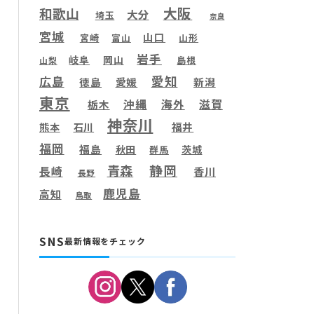
大阪
和歌山
大分
埼玉
奈良
宮城
山口
宮崎
富山
山形
岩手
岐阜
岡山
島根
山梨
愛知
広島
徳島
愛媛
新潟
東京
滋賀
沖縄
海外
栃木
神奈川
福井
熊本
石川
福岡
福島
秋田
茨城
群馬
静岡
青森
長崎
香川
長野
鹿児島
高知
鳥取
SNS
最新情報をチェック