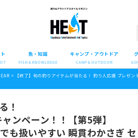
ット
魚・知識
キャンプ・アウトドア
POT
FISH＆KNOWLEDGE
CAMP＆OUTDOOR
GO
GEAR
>
【終了】旬の釣りアイテムが当たる！ 釣り人応援 プレゼン
る！
キャンペーン！！【第5弾】
でも扱いやすい 瞬貫わかさぎ セ