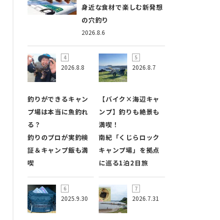
身近な食材で楽しむ新発想
の穴釣り
2026.8.6
2026.8.8
2026.8.7
釣りができるキャン
【バイク×海辺キャ
プ場は本当に魚釣れ
ンプ】釣りも絶景も
る？
満喫！
釣りのプロが実釣検
南紀「くじらロック
証＆キャンプ飯も満
キャンプ場」を拠点
喫
に巡る1泊2日旅
2025.9.30
2026.7.31