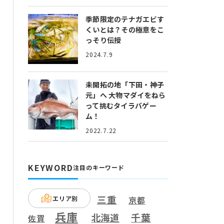
季節限定のテナガエビす
くいとは？
その極意をこ
っそり伝授
2024.7.9
未開拓の地「下田・神子
元」へ
大物マダイをねら
って挑むタイラバゲー
ム！
2022.7.22
KEYWORD
注目のキーワード
三重
エリア別
京都
兵庫
千葉
北海道
佐賀