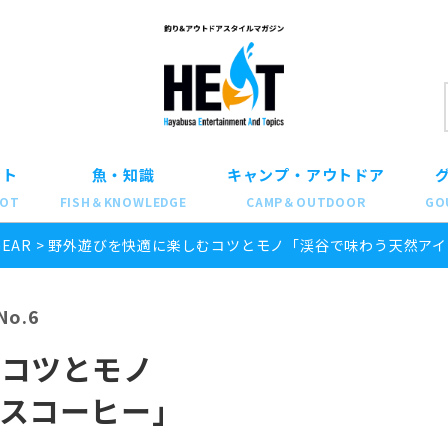
ット
魚・知識
キャンプ・アウトドア
POT
FISH＆KNOWLEDGE
CAMP＆OUTDOOR
GO
GEAR
>
野外遊びを快適に楽しむコツとモノ「渓谷で味わう天然アイ
o.6
むコツとモノ
スコーヒー」