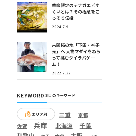
季節限定のテナガエビす
くいとは？
その極意をこ
っそり伝授
2024.7.9
未開拓の地「下田・神子
元」へ
大物マダイをねら
って挑むタイラバゲー
ム！
2022.7.22
KEYWORD
注目のキーワード
三重
エリア別
京都
兵庫
千葉
北海道
佐賀
大阪
和歌山
大分