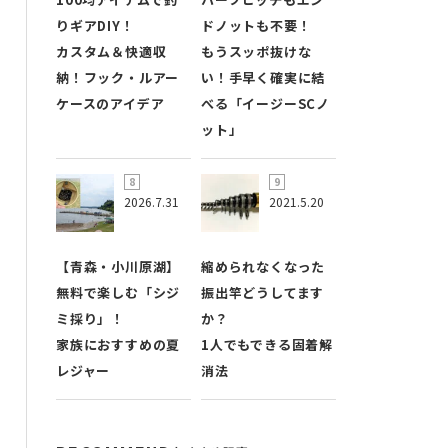
りギアDIY！
ドノットも不要！
カスタム＆快適収
もうスッポ抜けな
納！フック・ルアー
い！手早く確実に結
ケースのアイデア
べる「イージーSCノ
ット」
2026.7.31
2021.5.20
【青森・小川原湖】
縮められなくなった
無料で楽しむ「シジ
振出竿どうしてます
ミ採り」！
か？
家族におすすめの夏
1人でもできる固着解
レジャー
消法