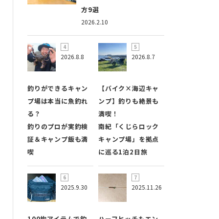
方9選
2026.2.10
2026.8.8
2026.8.7
釣りができるキャン
【バイク×海辺キャ
プ場は本当に魚釣れ
ンプ】釣りも絶景も
る？
満喫！
釣りのプロが実釣検
南紀「くじらロック
証＆キャンプ飯も満
キャンプ場」を拠点
喫
に巡る1泊2日旅
2025.9.30
2025.11.26
100均アイテムで釣
ハーフヒッチもエン