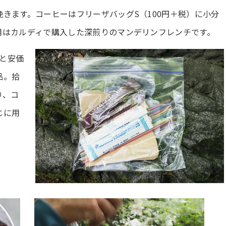
きます。コーヒーはフリーザバッグS（100円＋税）に小分
用はカルディで購入した深煎りのマンデリンフレンチです。
円と安価
品。拾
り、コ
じに用