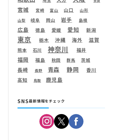
埼玉
奈良
宮城
山口
宮崎
富山
山形
岩手
岐阜
岡山
島根
山梨
愛知
広島
徳島
愛媛
新潟
東京
滋賀
沖縄
海外
栃木
神奈川
福井
熊本
石川
福岡
福島
秋田
茨城
群馬
静岡
青森
長崎
香川
長野
鹿児島
高知
鳥取
SNS
最新情報をチェック